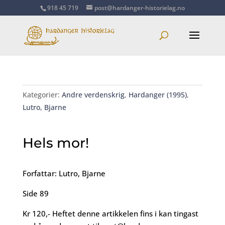
918 45 719
post@hardanger-historielag.no
Kategorier:
Andre verdenskrig
,
Hardanger (1995)
,
Lutro, Bjarne
Hels mor!
Forfattar: Lutro, Bjarne
Side 89
Kr 120,- Heftet denne artikkelen fins i kan tingast