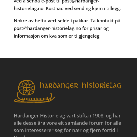
ved å senda e-post til
post@hardanger-
historielag.no
. Kostnad ved sending kjem i tillegg.
Nokre av hefta vert selde i pakkar. Ta kontakt på
post@hardanger-historielag.no
for prisar og
informasjon om kva som er tilgjengeleg.
Hardanger Historielag vart stifta i 1908, og har
alle desse åra vore eit samlande forum for alle
som interesserer seg for nær og fjern fortid i