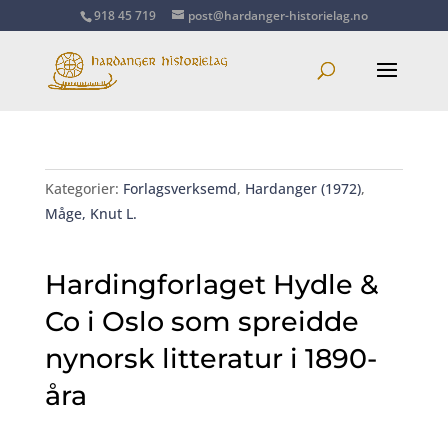
918 45 719
post@hardanger-historielag.no
Kategorier:
Forlagsverksemd
,
Hardanger (1972)
,
Måge, Knut L.
Hardingforlaget Hydle &
Co i Oslo som spreidde
nynorsk litteratur i 1890-
åra