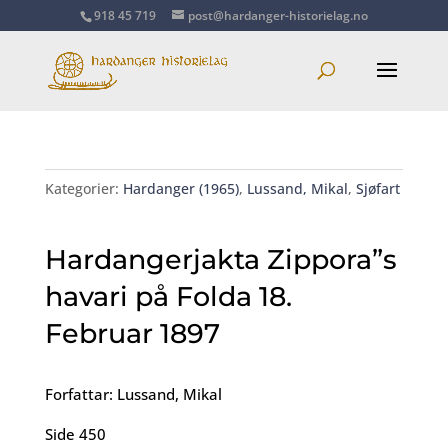
918 45 719
post@hardanger-historielag.no
Kategorier:
Hardanger (1965)
,
Lussand, Mikal
,
Sjøfart
Hardangerjakta Zippora”s
havari på Folda 18.
Februar 1897
Forfattar: Lussand, Mikal
Side 450