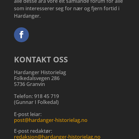
alle desse åra vore eit samlande forum for alle
som interesserer seg for nær og fjern fortid i
Hardanger.
KONTAKT OSS
Hardanger Historielag
Folkedalsvegen 286
5736 Granvin
Telefon:
918 45 719
(
Gunnar I Folkedal
)
E-post leiar:
post@hardanger-historielag.no
E-post redaktør:
redaksjon@hardanger-historielag.no