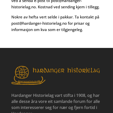
ved å senda e-post til
post@hardanger-
historielag.no
. Kostnad ved sending kjem i tillegg.
Nokre av hefta vert selde i pakkar. Ta kontakt på
post@hardanger-historielag.no
for prisar og
informasjon om kva som er tilgjengeleg.
Hardanger Historielag vart stifta i 1908, og har
alle desse åra vore eit samlande forum for alle
som interesserer seg for nær og fjern fortid i