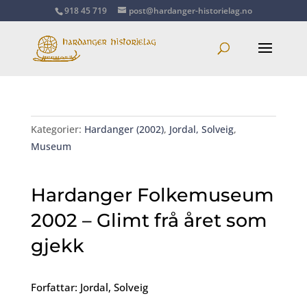
918 45 719
post@hardanger-historielag.no
Kategorier:
Hardanger (2002)
,
Jordal, Solveig
,
Museum
Hardanger Folkemuseum
2002 – Glimt frå året som
gjekk
Forfattar: Jordal, Solveig