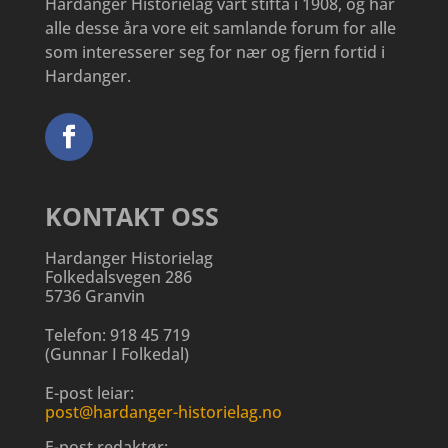
Hardanger Historielag vart stifta i 1908, og har
alle desse åra vore eit samlande forum for alle
som interesserer seg for nær og fjern fortid i
Hardanger.
KONTAKT OSS
Hardanger Historielag
Folkedalsvegen 286
5736 Granvin
Telefon:
918 45 719
(
Gunnar I Folkedal
)
E-post leiar:
post@hardanger-historielag.no
E-post redaktør: