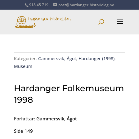
918 45 719
post@hardanger-historielag.no
Kategorier:
Gammersvik, Ågot
,
Hardanger (1998)
,
Museum
Hardanger Folkemuseum
1998
Forfattar: Gammersvik, Ågot
Side 149