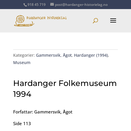
918 45 719
post@hardanger-historielag.no
Kategorier:
Gammersvik, Ågot
,
Hardanger (1994)
,
Museum
Hardanger Folkemuseum
1994
Forfattar: Gammersvik, Ågot
Side 113