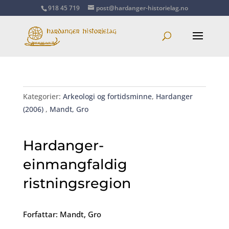
918 45 719
post@hardanger-historielag.no
Kategorier:
Arkeologi og fortidsminne
,
Hardanger
(2006)
,
Mandt, Gro
Hardanger-
einmangfaldig
ristningsregion
Forfattar: Mandt, Gro