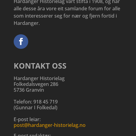
Hardanger Historielag vart stifta i 1908, og har
alle desse åra vore eit samlande forum for alle
som interesserer seg for nær og fjern fortid i
Hardanger.
KONTAKT OSS
Hardanger Historielag
Folkedalsvegen 286
5736 Granvin
Telefon:
918 45 719
(
Gunnar I Folkedal
)
E-post leiar:
post@hardanger-historielag.no
E-post redaktør: