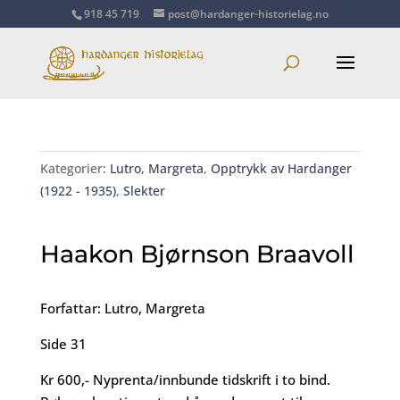
918 45 719
post@hardanger-historielag.no
Kategorier:
Lutro, Margreta
,
Opptrykk av Hardanger
(1922 - 1935)
,
Slekter
Haakon Bjørnson Braavoll
Forfattar: Lutro, Margreta
Side 31
Kr 600,- Nyprenta/innbunde tidskrift i to bind.