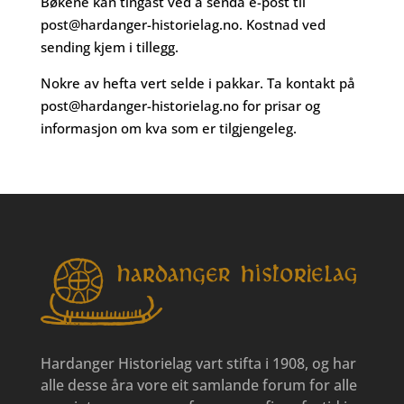
Bøkene kan tingast ved å senda e-post til
post@hardanger-historielag.no
. Kostnad ved
sending kjem i tillegg.
Nokre av hefta vert selde i pakkar. Ta kontakt på
post@hardanger-historielag.no
for prisar og
informasjon om kva som er tilgjengeleg.
Hardanger Historielag vart stifta i 1908, og har
alle desse åra vore eit samlande forum for alle