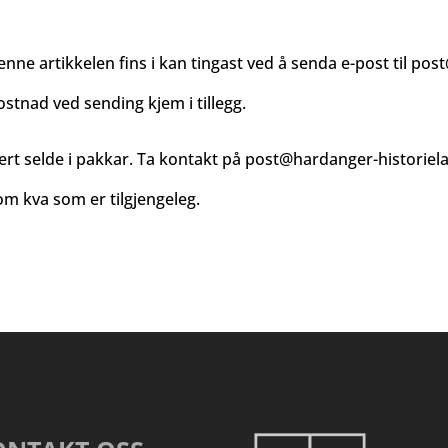
enne artikkelen fins i kan tingast ved å senda e-post til
post
ostnad ved sending kjem i tillegg.
ert selde i pakkar. Ta kontakt på
post@hardanger-historiel
m kva som er tilgjengeleg.