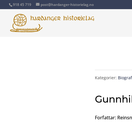
918 45 719
post@hardanger-historielag.no
Kategorier:
Biograf
Gunnhil
Forfattar: Reinsn