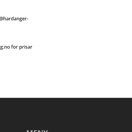
@hardanger-
ag.no
for prisar