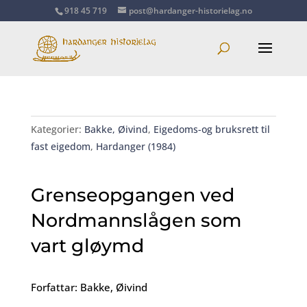
918 45 719
post@hardanger-historielag.no
Kategorier:
Bakke, Øivind
,
Eigedoms-og bruksrett til
fast eigedom
,
Hardanger (1984)
Grenseopgangen ved
Nordmannslågen som
vart gløymd
Forfattar: Bakke, Øivind