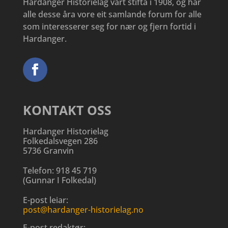
Hardanger Historielag vart stifta i 1908, og har
alle desse åra vore eit samlande forum for alle
som interesserer seg for nær og fjern fortid i
Hardanger.
KONTAKT OSS
Hardanger Historielag
Folkedalsvegen 286
5736 Granvin
Telefon:
918 45 719
(
Gunnar I Folkedal
)
E-post leiar:
post@hardanger-historielag.no
E-post redaktør: