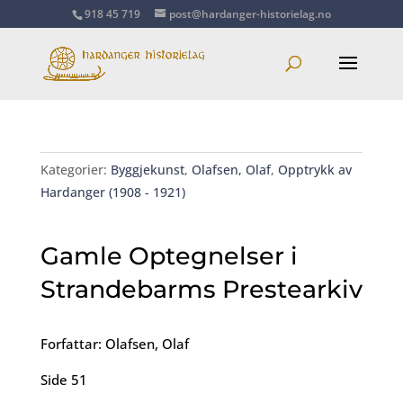
918 45 719
post@hardanger-historielag.no
Kategorier:
Byggjekunst
,
Olafsen, Olaf
,
Opptrykk av
Hardanger (1908 - 1921)
Gamle Optegnelser i
Strandebarms Prestearkiv
Forfattar: Olafsen, Olaf
Side 51