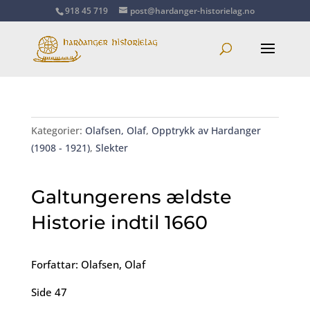
918 45 719
post@hardanger-historielag.no
Kategorier:
Olafsen, Olaf
,
Opptrykk av Hardanger
(1908 - 1921)
,
Slekter
Galtungerens ældste
Historie indtil 1660
Forfattar: Olafsen, Olaf
Side 47