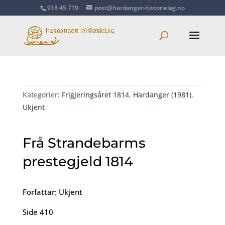
918 45 719
post@hardanger-historielag.no
Kategorier:
Frigjeringsåret 1814
,
Hardanger (1981)
,
Ukjent
Frå Strandebarms
prestegjeld 1814
Forfattar: Ukjent
Side 410