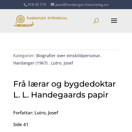
918 45 719
post@hardanger-historielag.no
Kategorier:
Biografier over einskildpersonar
,
Hardanger (1967)
,
Lutro, Josef
Frå lærar og bygdedoktar
L. L. Handegaards papir
Forfattar: Lutro, Josef
Side 41