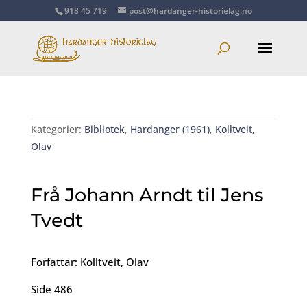
918 45 719
post@hardanger-historielag.no
Kategorier:
Bibliotek
,
Hardanger (1961)
,
Kolltveit,
Olav
Frå Johann Arndt til Jens
Tvedt
Forfattar: Kolltveit, Olav
Side 486