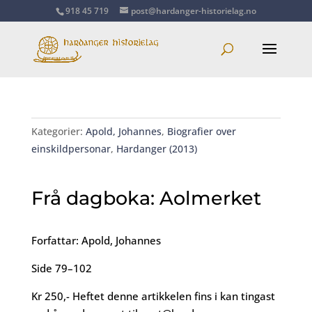
918 45 719
post@hardanger-historielag.no
Kategorier:
Apold, Johannes
,
Biografier over
einskildpersonar
,
Hardanger (2013)
Frå dagboka: Aolmerket
Forfattar: Apold, Johannes
Side 79–102
Kr 250,- Heftet denne artikkelen fins i kan tingast