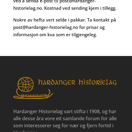
ved å senda e-post til
post@hardanger-
historielag.no
. Kostnad ved sending kjem i tillegg.
Nokre av hefta vert selde i pakkar. Ta kontakt på
post@hardanger-historielag.no
for prisar og
informasjon om kva som er tilgjengeleg.
Hardanger Historielag vart stifta i 1908, og har
alle desse åra vore eit samlande forum for alle
som interesserer seg for nær og fjern fortid i