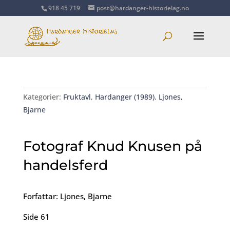
918 45 719
post@hardanger-historielag.no
Kategorier:
Fruktavl
,
Hardanger (1989)
,
Ljones,
Bjarne
Fotograf Knud Knusen på
handelsferd
Forfattar: Ljones, Bjarne
Side 61