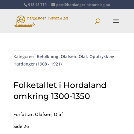
918 45 719
post@hardanger-historielag.no
Kategorier:
Befolkning
,
Olafsen, Olaf
,
Opptrykk av
Hardanger (1908 - 1921)
Folketallet i Hordaland
omkring 1300-1350
Forfattar: Olafsen, Olaf
Side 26