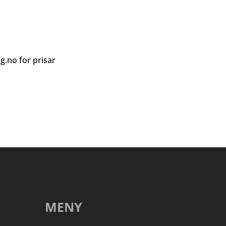
ag.no
for prisar
MENY