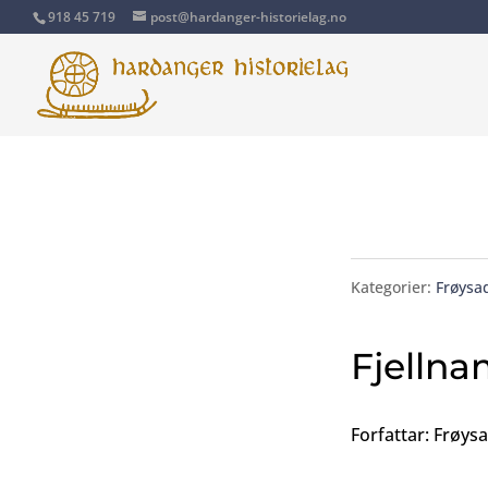
918 45 719
post@hardanger-historielag.no
Kategorier:
Frøysad
Fjellna
Forfattar: Frøys