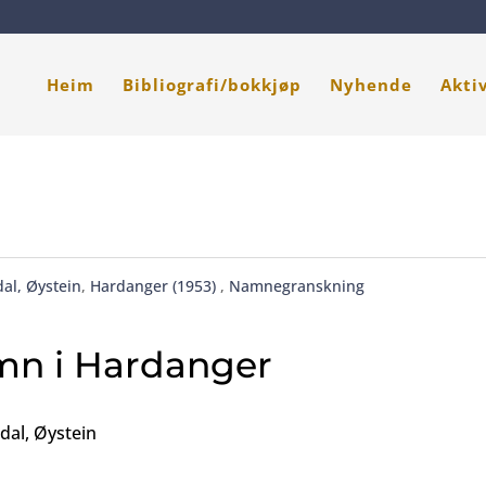
Heim
Bibliografi/bokkjøp
Nyhende
Akti
al, Øystein
,
Hardanger (1953)
,
Namnegranskning
mn i Hardanger
adal, Øystein