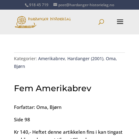
918 45 719
post@hardanger-historielag.no
Kategorier:
Amerikabrev
,
Hardanger (2001)
,
Oma,
Bjørn
Fem Amerikabrev
Forfattar: Oma, Bjørn
Side 98
Kr 140,- Heftet denne artikkelen fins i kan tingast