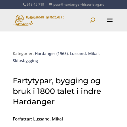
918 45 719
post@hardanger-historielag.no
Kategorier:
Hardanger (1965)
,
Lussand, Mikal
,
Skipsbygging
Fartytypar, bygging og
bruk i 1800 talet i indre
Hardanger
Forfattar: Lussand, Mikal