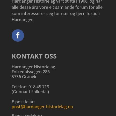
Hardanger Historielag vart stifta i 1908, og har
alle desse åra vore eit samlande forum for alle
som interesserer seg for nær og fjern fortid i
Hardanger.
KONTAKT OSS
Hardanger Historielag
Folkedalsvegen 286
5736 Granvin
Telefon:
918 45 719
(
Gunnar I Folkedal
)
E-post leiar:
post@hardanger-historielag.no
E-post redaktør: