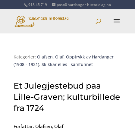
918 45 719
post@hardanger-historielag.no
Kategorier:
Olafsen, Olaf
,
Opptrykk av Hardanger
(1908 - 1921)
,
Skikkar elles i samfunnet
Et Julegjestebud paa
Lille-Graven; kulturbillede
fra 1724
Forfattar: Olafsen, Olaf