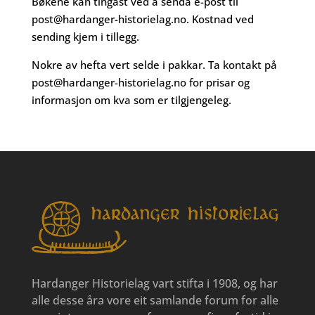
Bøkene kan tingast ved å senda e-post til
post@hardanger-historielag.no
. Kostnad ved
sending kjem i tillegg.
Nokre av hefta vert selde i pakkar. Ta kontakt på
post@hardanger-historielag.no
for prisar og
informasjon om kva som er tilgjengeleg.
Hardanger Historielag vart stifta i 1908, og har
alle desse åra vore eit samlande forum for alle