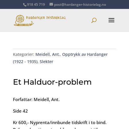
918 45 719
post@hardanger-historielag.no
Kategorier:
Meidell, Ant.
,
Opptrykk av Hardanger
(1922 - 1935)
,
Slekter
Et Halduor-problem
Forfattar: Meidell, Ant.
Side 42
Kr 600,- Nyprenta/innbunde tidskrift i to bind.