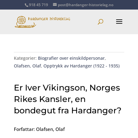
918 45 719
post@hardanger-historielag.no
Kategorier:
Biografier over einskildpersonar
,
Olafsen, Olaf
,
Opptrykk av Hardanger (1922 - 1935)
Er Iver Vikingson, Norges
Rikes Kansler, en
bondegut fra Hardanger?
Forfattar: Olafsen, Olaf