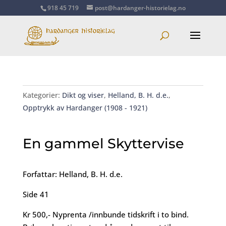
918 45 719
post@hardanger-historielag.no
Kategorier:
Dikt og viser
,
Helland, B. H. d.e.
,
Opptrykk av Hardanger (1908 - 1921)
En gammel Skyttervise
Forfattar: Helland, B. H. d.e.
Side 41
Kr 500,- Nyprenta /innbunde tidskrift i to bind.