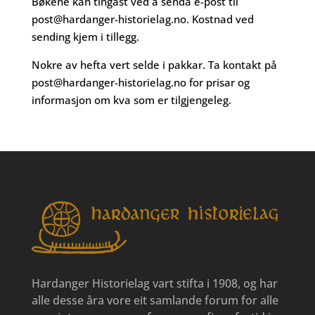
Bøkene kan tingast ved å senda e-post til
post@hardanger-historielag.no
. Kostnad ved
sending kjem i tillegg.
Nokre av hefta vert selde i pakkar. Ta kontakt på
post@hardanger-historielag.no
for prisar og
informasjon om kva som er tilgjengeleg.
Hardanger Historielag vart stifta i 1908, og har
alle desse åra vore eit samlande forum for alle