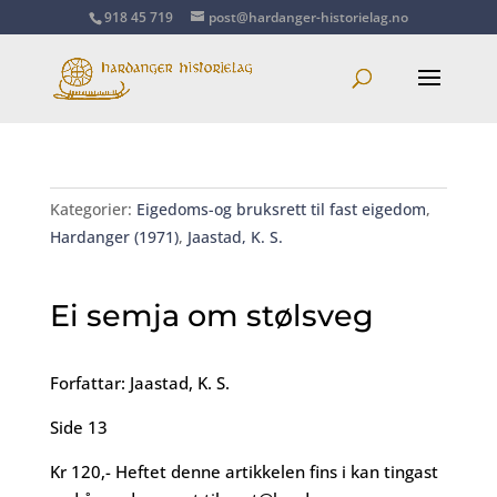
918 45 719
post@hardanger-historielag.no
Kategorier:
Eigedoms-og bruksrett til fast eigedom
,
Hardanger (1971)
,
Jaastad, K. S.
Ei semja om stølsveg
Forfattar: Jaastad, K. S.
Side 13
Kr 120,- Heftet denne artikkelen fins i kan tingast