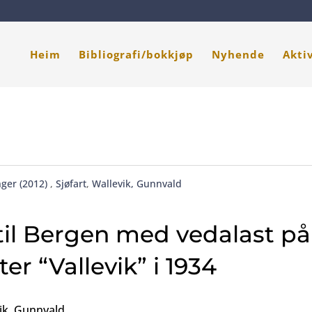
Heim
Bibliografi/bokkjøp
Nyhende
Akti
ger (2012)
,
Sjøfart
,
Wallevik, Gunnvald
 til Bergen med vedalast på
er “Vallevik” i 1934
vik, Gunnvald