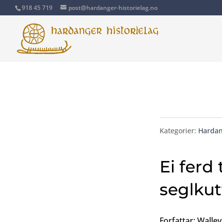
918 45 719
post@hardanger-historielag.no
Kategorier:
Hardan
Ei ferd
seglkutt
Forfattar: Walle