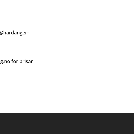
@hardanger-
ag.no
for prisar