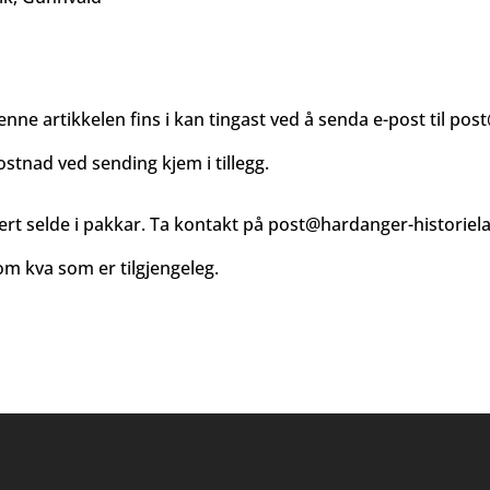
enne artikkelen fins i kan tingast ved å senda e-post til
post
ostnad ved sending kjem i tillegg.
ert selde i pakkar. Ta kontakt på
post@hardanger-historiel
m kva som er tilgjengeleg.