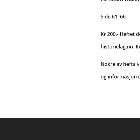
Side 61–66
Kr 200,- Heftet d
historielag.no
. K
Nokre av hefta v
og informasjon o