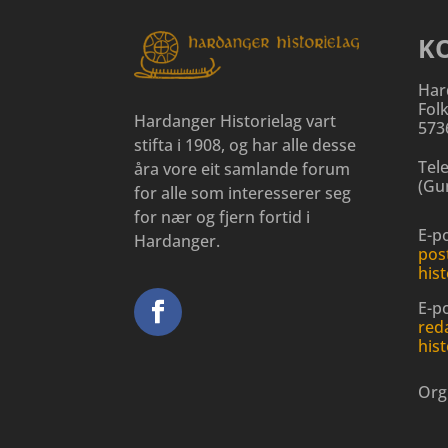
K
Har
Fol
Hardanger Historielag vart
573
stifta i 1908, og har alle desse
Tel
åra vore eit samlande forum
(
Gun
for alle som interesserer seg
for nær og fjern fortid i
E-po
Hardanger.
pos
hist
E-p
red
hist
Org