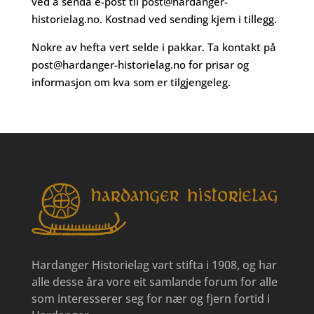
ved å senda e-post til
post@hardanger-
historielag.no
. Kostnad ved sending kjem i tillegg.
Nokre av hefta vert selde i pakkar. Ta kontakt på
post@hardanger-historielag.no
for prisar og
informasjon om kva som er tilgjengeleg.
Hardanger Historielag vart stifta i 1908, og har
alle desse åra vore eit samlande forum for alle
som interesserer seg for nær og fjern fortid i