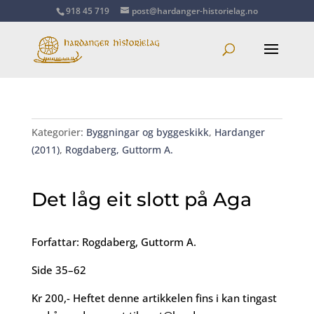
918 45 719
post@hardanger-historielag.no
Kategorier:
Byggningar og byggeskikk
,
Hardanger
(2011)
,
Rogdaberg, Guttorm A.
Det låg eit slott på Aga
Forfattar: Rogdaberg, Guttorm A.
Side 35–62
Kr 200,- Heftet denne artikkelen fins i kan tingast