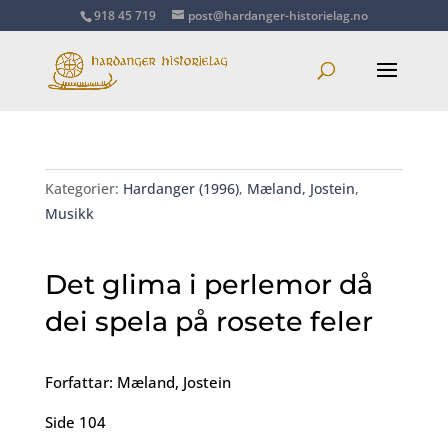
918 45 719
post@hardanger-historielag.no
Kategorier:
Hardanger (1996)
,
Mæland, Jostein
,
Musikk
Det glima i perlemor då
dei spela på rosete feler
Forfattar: Mæland, Jostein
Side 104