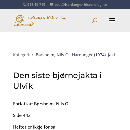
918 45 719
post@hardanger-historielag.no
Kategorier:
Børsheim, Nils O.
,
Hardanger (1974)
,
Jakt
Den siste bjørnejakta i
Ulvik
Forfattar: Børsheim, Nils O.
Side 442
Heftet er ikkje for sal