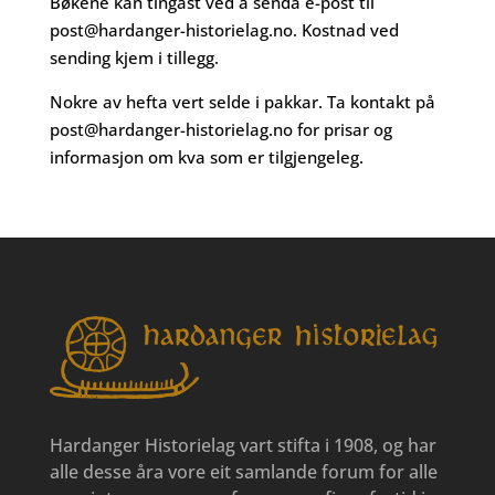
Bøkene kan tingast ved å senda e-post til
post@hardanger-historielag.no
. Kostnad ved
sending kjem i tillegg.
Nokre av hefta vert selde i pakkar. Ta kontakt på
post@hardanger-historielag.no
for prisar og
informasjon om kva som er tilgjengeleg.
Hardanger Historielag vart stifta i 1908, og har
alle desse åra vore eit samlande forum for alle