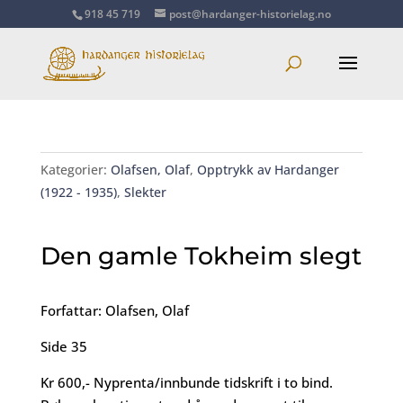
918 45 719
post@hardanger-historielag.no
Kategorier:
Olafsen, Olaf
,
Opptrykk av Hardanger
(1922 - 1935)
,
Slekter
Den gamle Tokheim slegt
Forfattar: Olafsen, Olaf
Side 35
Kr 600,- Nyprenta/innbunde tidskrift i to bind.