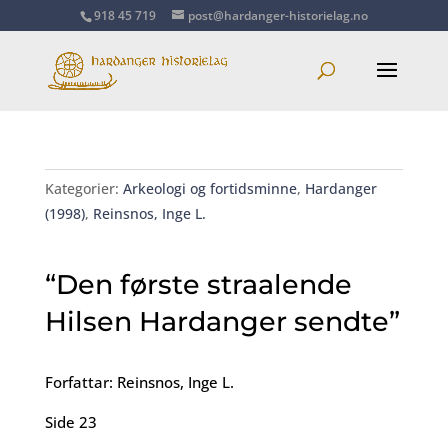
918 45 719
post@hardanger-historielag.no
Kategorier:
Arkeologi og fortidsminne
,
Hardanger
(1998)
,
Reinsnos, Inge L.
“Den første straalende
Hilsen Hardanger sendte”
Forfattar: Reinsnos, Inge L.
Side 23