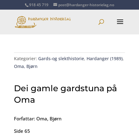
918 45 719
post@hardanger-historielag.no
Kategorier:
Gards-og slekthistorie
,
Hardanger (1989)
,
Oma, Bjørn
Dei gamle gardstuna på
Oma
Forfattar: Oma, Bjørn
Side 65