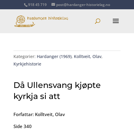
918 45 719
post@hardanger-historielag.no
Kategorier:
Hardanger (1969)
,
Kolltveit, Olav
,
Kyrkjehistorie
Då Ullensvang kjøpte
kyrkja si att
Forfattar: Kolltveit, Olav
Side 340