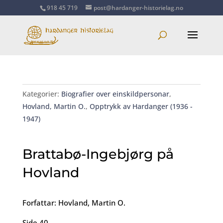
918 45 719
post@hardanger-historielag.no
Kategorier:
Biografier over einskildpersonar
,
Hovland, Martin O.
,
Opptrykk av Hardanger (1936 -
1947)
Brattabø-Ingebjørg på
Hovland
Forfattar: Hovland, Martin O.
Side 40