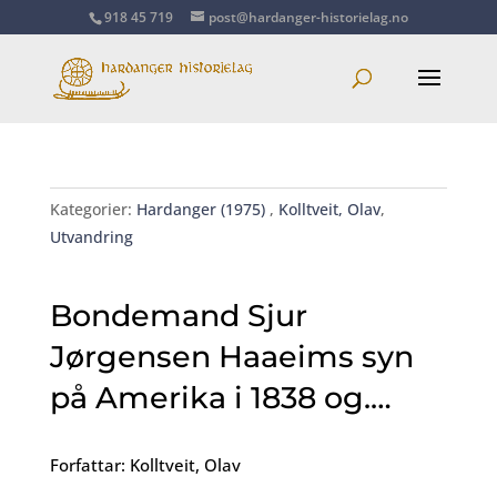
918 45 719
post@hardanger-historielag.no
Kategorier:
Hardanger (1975)
,
Kolltveit, Olav
,
Utvandring
Bondemand Sjur
Jørgensen Haaeims syn
på Amerika i 1838 og.…
Forfattar: Kolltveit, Olav