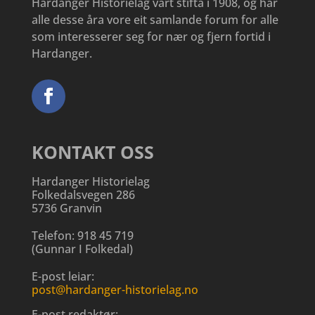
Hardanger Historielag vart stifta i 1908, og har
alle desse åra vore eit samlande forum for alle
som interesserer seg for nær og fjern fortid i
Hardanger.
KONTAKT OSS
Hardanger Historielag
Folkedalsvegen 286
5736 Granvin
Telefon:
918 45 719
(
Gunnar I Folkedal
)
E-post leiar:
post@hardanger-historielag.no
E-post redaktør: