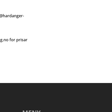
@hardanger-
ag.no
for prisar