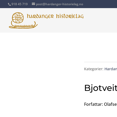
918 45 719
post@hardanger-historielag.no
Kategorier:
Hardan
Bjotvei
Forfattar: Olafse