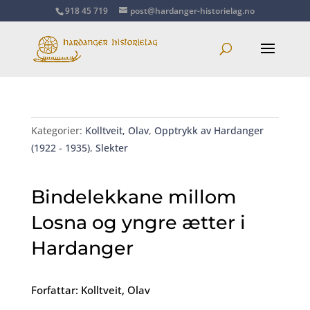
918 45 719
post@hardanger-historielag.no
Kategorier:
Kolltveit, Olav
,
Opptrykk av Hardanger
(1922 - 1935)
,
Slekter
Bindelekkane millom
Losna og yngre ætter i
Hardanger
Forfattar: Kolltveit, Olav