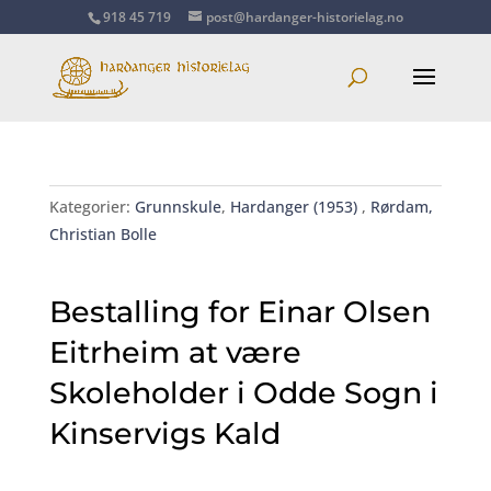
918 45 719
post@hardanger-historielag.no
Kategorier:
Grunnskule
,
Hardanger (1953)
,
Rørdam,
Christian Bolle
Bestalling for Einar Olsen
Eitrheim at være
Skoleholder i Odde Sogn i
Kinservigs Kald