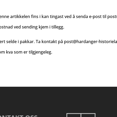
enne artikkelen fins i kan tingast ved å senda e-post til
post
ostnad ved sending kjem i tillegg.
ert selde i pakkar. Ta kontakt på
post@hardanger-historiel
m kva som er tilgjengeleg.