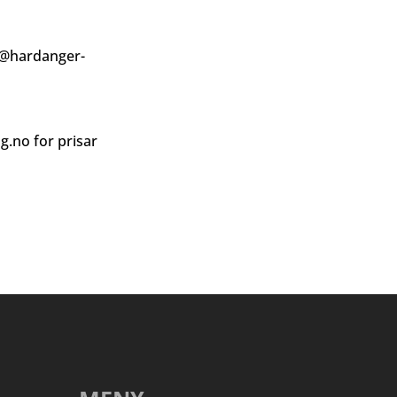
@hardanger-
ag.no
for prisar