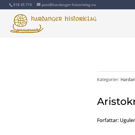
918 45 719
post@hardanger-historielag.no
Kategorier:
Hardan
Aristok
Forfattar: Ugule