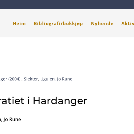
Heim
Bibliografi/bokkjøp
Nyhende
Akti
ger (2004)
,
Slekter
,
Ugulen, Jo Rune
ratiet i Hardanger
n, Jo Rune