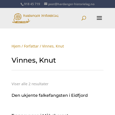
918 45 719
post@hardanger-historielag.no
Hjem
/
Forfattar
/ Vinnes, Knut
Vinnes, Knut
Viser alle 2 resultater
Den ukjente falkefangsten i Eidfjord