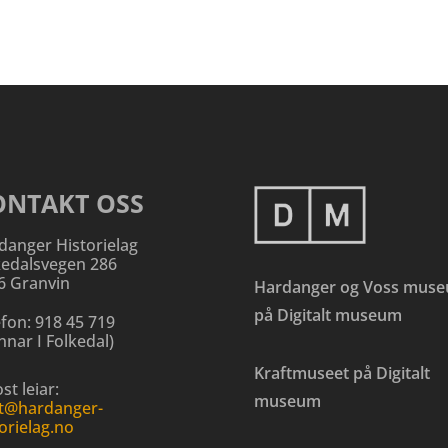
ONTAKT OSS
danger Historielag
kedalsvegen 286
6 Granvin
Hardanger og Voss mus
på Digitalt museum
efon:
918 45 719
nar I Folkedal
)
Kraftmuseet på Digitalt
st leiar:
museum
t@hardanger-
orielag.no