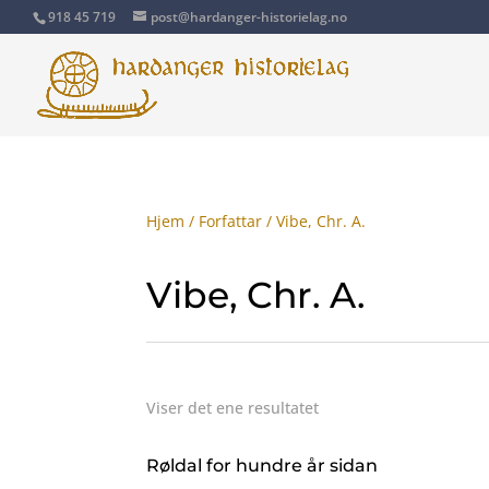
918 45 719
post@hardanger-historielag.no
Hjem
/
Forfattar
/ Vibe, Chr. A.
Vibe, Chr. A.
Viser det ene resultatet
Røldal for hundre år sidan