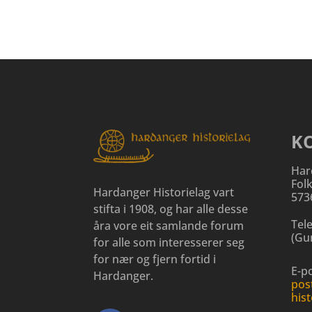
K
Har
Fol
Hardanger Historielag vart
573
stifta i 1908, og har alle desse
Tel
åra vore eit samlande forum
(
Gun
for alle som interesserer seg
for nær og fjern fortid i
E-po
Hardanger.
pos
hist