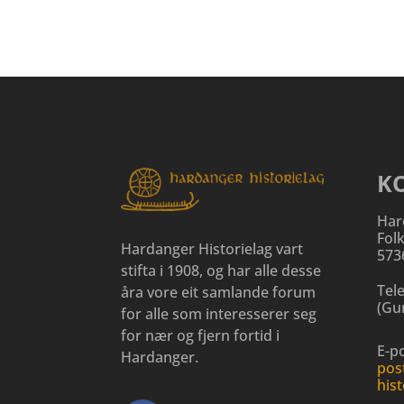
K
Har
Fol
Hardanger Historielag vart
573
stifta i 1908, og har alle desse
Tel
åra vore eit samlande forum
(
Gun
for alle som interesserer seg
for nær og fjern fortid i
E-po
Hardanger.
pos
hist