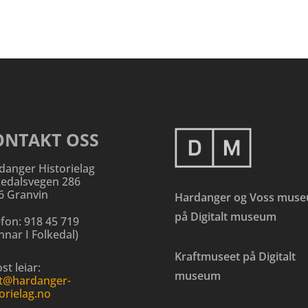
ONTAKT OSS
danger Historielag
kedalsvegen 286
6 Granvin
Hardanger og Voss mus
på Digitalt museum
efon:
918 45 719
nar I Folkedal
)
Kraftmuseet på Digitalt
st leiar:
museum
t@hardanger-
orielag.no