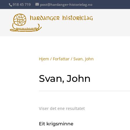
918 45 719
post@hardanger-historielag.no
Hjem
/
Forfattar
/ Svan, John
Svan, John
Viser det ene resultatet
Eit krigsminne