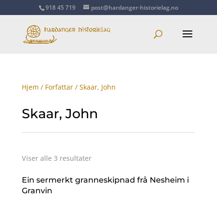
918 45 719
post@hardanger-historielag.no
Hjem
/
Forfattar
/ Skaar, John
Skaar, John
Viser alle 3 resultater
Ein sermerkt granneskipnad frå Nesheim i
Granvin