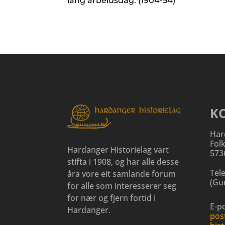
lang arbeidsdag. (1904-54)
K
Har
Fol
Hardanger Historielag vart
573
stifta i 1908, og har alle desse
Tel
åra vore eit samlande forum
(
Gun
for alle som interesserer seg
for nær og fjern fortid i
E-po
Hardanger.
pos