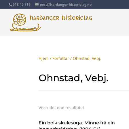
918 45 719
post@hardanger-historielag.no
Hjem
/
Forfattar
/ Ohnstad, Vebj.
Ohnstad, Vebj.
Viser det ene resultatet
Ein bolk skulesoga. Minne frå ein