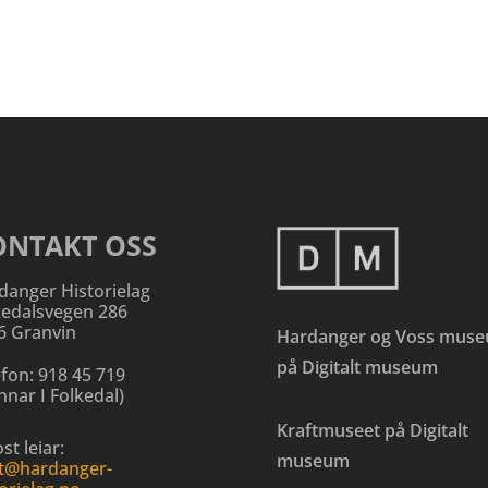
ONTAKT OSS
danger Historielag
kedalsvegen 286
6 Granvin
Hardanger og Voss mus
på Digitalt museum
efon:
918 45 719
nar I Folkedal
)
Kraftmuseet på Digitalt
st leiar:
museum
t@hardanger-