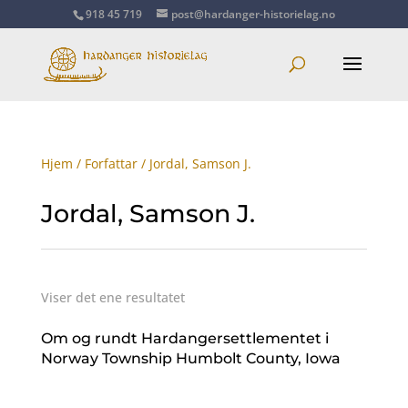
918 45 719
post@hardanger-historielag.no
Hjem
/
Forfattar
/ Jordal, Samson J.
Jordal, Samson J.
Viser det ene resultatet
Om og rundt Hardangersettlementet i
Norway Township Humbolt County, Iowa