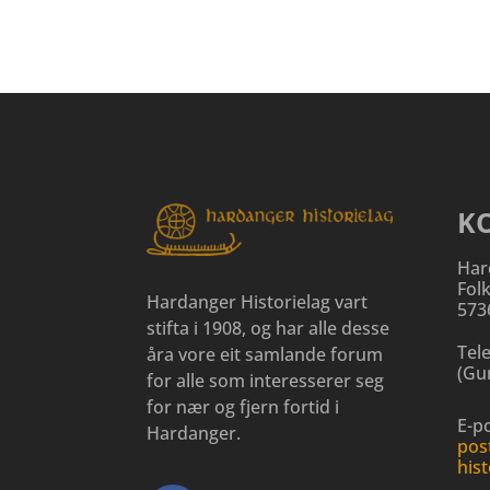
K
Har
Fol
Hardanger Historielag vart
573
stifta i 1908, og har alle desse
Tel
åra vore eit samlande forum
(
Gun
for alle som interesserer seg
for nær og fjern fortid i
E-po
Hardanger.
pos
hist