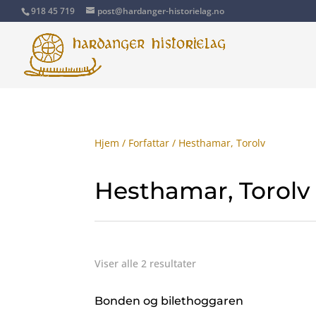
918 45 719
post@hardanger-historielag.no
Hjem
/
Forfattar
/ Hesthamar, Torolv
Hesthamar, Torolv
Viser alle 2 resultater
Bonden og bilethoggaren