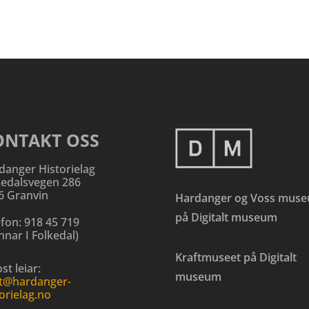
ONTAKT OSS
danger Historielag
kedalsvegen 286
6 Granvin
Hardanger og Voss mus
på Digitalt museum
efon:
918 45 719
nar I Folkedal
)
Kraftmuseet på Digitalt
st leiar:
museum
t@hardanger-
orielag.no