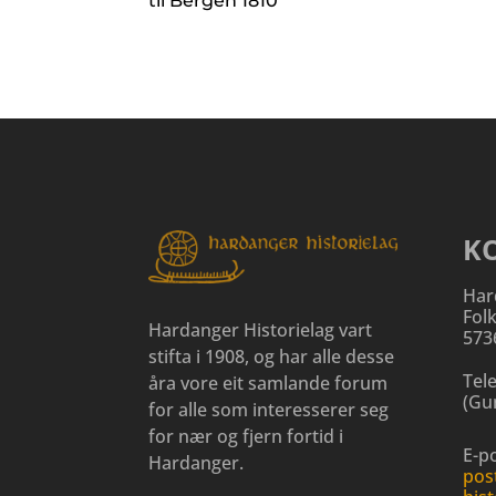
til Bergen 1810
K
Har
Fol
Hardanger Historielag vart
573
stifta i 1908, og har alle desse
Tel
åra vore eit samlande forum
(
Gun
for alle som interesserer seg
for nær og fjern fortid i
E-po
Hardanger.
pos