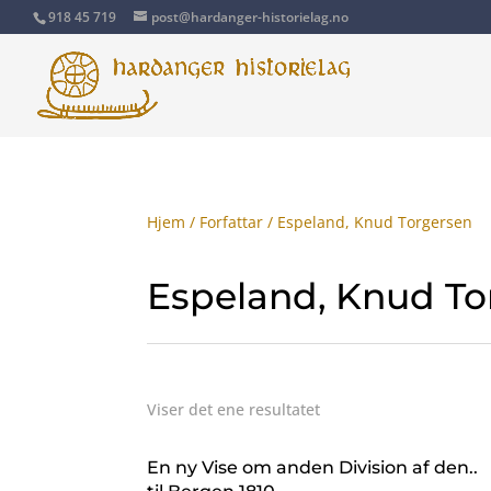
918 45 719
post@hardanger-historielag.no
Hjem
/
Forfattar
/ Espeland, Knud Torgersen
Espeland, Knud To
Viser det ene resultatet
En ny Vise om anden Division af den..