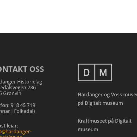
ONTAKT OSS
danger Historielag
kedalsvegen 286
6 Granvin
Hardanger og Voss mus
på Digitalt museum
efon:
918 45 719
nar I Folkedal
)
Kraftmuseet på Digitalt
st leiar:
museum
t@hardanger-