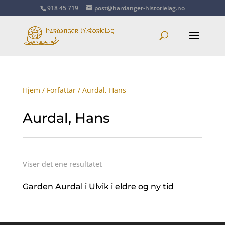
918 45 719
post@hardanger-historielag.no
Hjem
/
Forfattar
/ Aurdal, Hans
Aurdal, Hans
Viser det ene resultatet
Garden Aurdal i Ulvik i eldre og ny tid